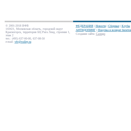
© 2001-2018 ВФВ
ФЕДЕРАЦИЯ
|
Новости
|
Сборные
|
Клубы
143421, Московская область, городской округ
АНТИДОПИНГ
|
Покупка и возврат билето
Красногорск, территория БЦ Рига Ленд, строение 1,
Создание сайта
:
Салюдо
этаж 2
тел.: (495) 637-00-00, 637-08-50
e-mail:
vfv@volley.ru