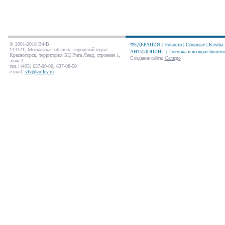
© 2001-2018 ВФВ
ФЕДЕРАЦИЯ
|
Новости
|
Сборные
|
Клубы
143421, Московская область, городской округ
АНТИДОПИНГ
|
Покупка и возврат билето
Красногорск, территория БЦ Рига Ленд, строение 1,
Создание сайта
:
Салюдо
этаж 2
тел.: (495) 637-00-00, 637-08-50
e-mail:
vfv@volley.ru