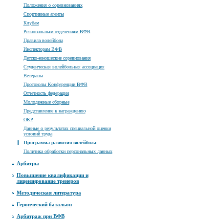
Положения о соревнованиях
Спортивные агенты
Клубам
Региональным отделениям ВФВ
Правила волейбола
Инспекторам ВФВ
Детско-юношеские соревнования
Студенческая волейбольная ассоциация
Ветераны
Протоколы Конференции ВФВ
Отчетность федерации
Молодежные сборные
Представление к награждению
ОКР
Данные о результатах специальной оценки
условий труда
Программа развития волейбола
Политика обработки персональных данных
Арбитры
Повышение квалификации и
лицензирование тренеров
Методическая литература
Героический батальон
Арбитраж при ВФВ