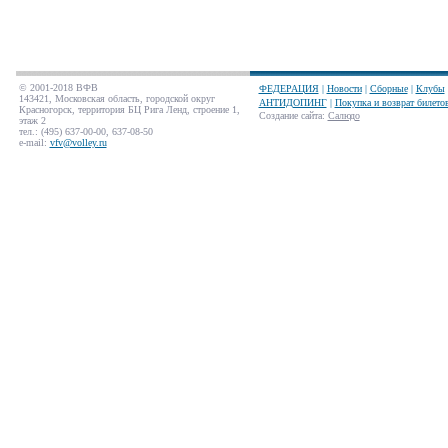
© 2001-2018 ВФВ
ФЕДЕРАЦИЯ
|
Новости
|
Сборные
|
Клубы
143421, Московская область, городской округ
АНТИДОПИНГ
|
Покупка и возврат билето
Красногорск, территория БЦ Рига Ленд, строение 1,
Создание сайта
:
Салюдо
этаж 2
тел.: (495) 637-00-00, 637-08-50
e-mail:
vfv@volley.ru