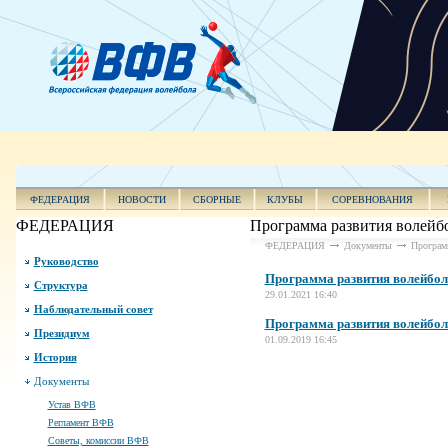
ФЕДЕРАЦИЯ
НОВОСТИ
СБОРНЫЕ
КЛУБЫ
СОРЕВНОВАНИЯ
ФЕДЕРАЦИЯ
Программа развития волейб
ФЕДЕРАЦИЯ
Документы
Програм
Руководство
Программа развития волейбол
Структура
29.01.2021 16:40
Наблюдательный совет
Программа развития волейбола
Президиум
01.09.2019 16:45
История
Документы
Устав ВФВ
Регламент ВФВ
Советы, комиссии ВФВ