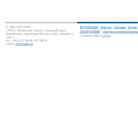
© 2001-2018 ВФВ
ФЕДЕРАЦИЯ
|
Новости
|
Сборные
|
Клубы
143421, Московская область, городской округ
АНТИДОПИНГ
|
Покупка и возврат билето
Красногорск, территория БЦ Рига Ленд, строение 1,
Создание сайта
:
Салюдо
этаж 2
тел.: (495) 637-00-00, 637-08-50
e-mail:
vfv@volley.ru