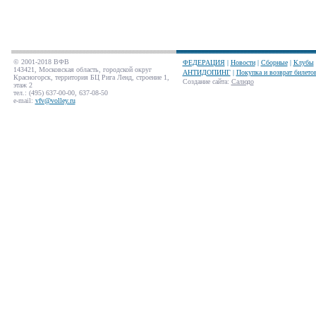
© 2001-2018 ВФВ
ФЕДЕРАЦИЯ
|
Новости
|
Сборные
|
Клубы
143421, Московская область, городской округ
АНТИДОПИНГ
|
Покупка и возврат билето
Красногорск, территория БЦ Рига Ленд, строение 1,
Создание сайта
:
Салюдо
этаж 2
тел.: (495) 637-00-00, 637-08-50
e-mail:
vfv@volley.ru