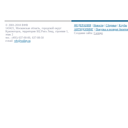
© 2001-2018 ВФВ
ФЕДЕРАЦИЯ
|
Новости
|
Сборные
|
Клубы
143421, Московская область, городской округ
АНТИДОПИНГ
|
Покупка и возврат билето
Красногорск, территория БЦ Рига Ленд, строение 1,
Создание сайта
:
Салюдо
этаж 2
тел.: (495) 637-00-00, 637-08-50
e-mail:
vfv@volley.ru