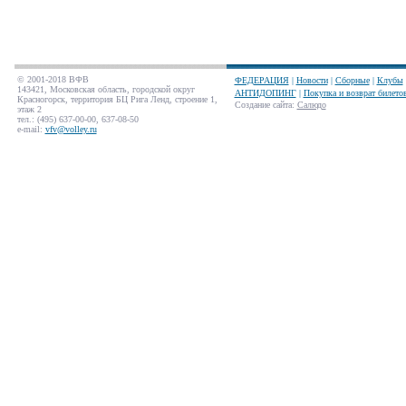
© 2001-2018 ВФВ
ФЕДЕРАЦИЯ
|
Новости
|
Сборные
|
Клубы
143421, Московская область, городской округ
АНТИДОПИНГ
|
Покупка и возврат билето
Красногорск, территория БЦ Рига Ленд, строение 1,
Создание сайта
:
Салюдо
этаж 2
тел.: (495) 637-00-00, 637-08-50
e-mail:
vfv@volley.ru