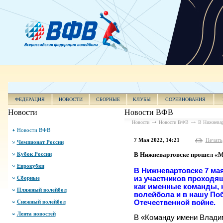
ФЕДЕРАЦИЯ
НОВОСТИ
СБОРНЫЕ
КЛУБЫ
СОРЕВНОВАНИЯ
Новости
Новости ВФВ
Новости
Новости ВФВ
В Нижневар
Новости ВФВ
7 Мая 2022, 14:21
Печать
Чемпионат России
Кубок России
В Нижневартовске прошел «М
Еврокубки
В Нижневартовске 7 ма
Сборные
из участников проходящ
как именные команды, н
Пляжный волейбол
волейбола и в нашу По
Снежный волейбол
Отечественной войне.
Лента новостей
В «Команду имени Владим