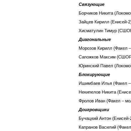
Связующие
Борчиков Никита (Локом
Зайцев Кирилл (Енисей-2
Хисматулин Тимур (СШО
Диагональные
Морозов Кирилл (Факел –
Сапожков Максим (СШОР
Юринский Павел (Локом
Блокирующие
Ишимбаев Илья (Факел – 
Некипелов Никита (Енисе
Фролов Иван (Факел – мо
Доигровщики
Бучацкий Антон (Енисей-
Капранов Василий (Факел