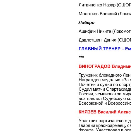
Литвиненко Назар (СШОР
Молотков Василий (Лок
Либеро
Ашифин Никита (Локомо
Давлетшин
Данил (СШОР
ГЛАВНЫЙ ТРЕНЕР – Емп
***
ВИНОГРАДОВ Владимир
Труженик блокадного Лени
Награжден медалью «За о
Почетный судья по спорт
Судил матчи Спартакиады 
России, чемпионатов мира 
возглавлял Судейскую ко
Всесоюзной и Всероссийс
КНЯЗЕВ Василий Алекс
Участник партизанского д
Гвардии красноармеец, св
фронта. Участвовал в ос