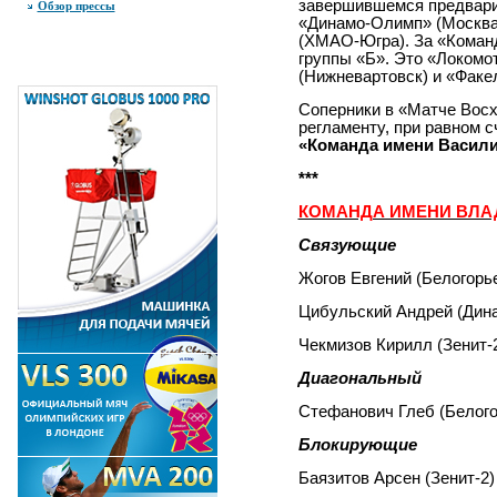
завершившемся предварит
Обзор прессы
«Динамо-Олимп» (Москва)
(ХМАО-Югра). За «Коман
группы «Б». Это «
Локомо
(Нижневартовск) и «Факе
Соперники в «Матче Восх
регламенту, при равном сч
«Команда имени Василия 
***
КОМАНДА ИМЕНИ ВЛА
Связующие
Жогов Евгений (Белогорь
Цибульский Андрей (Дин
Чекмизов Кирилл (Зенит-
Диагональный
Стефанович Глеб (Белого
Блокирующие
Баязитов Арсен (Зенит-2)