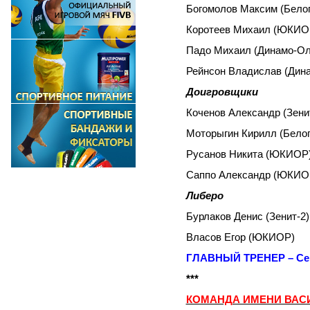
Богомолов Максим (Белог
Коротеев Михаил (ЮКИО
Падо Михаил (Динамо-Ол
Рейнсон Владислав (Дин
Доигровщики
Коченов Александр (Зени
Моторыгин Кирилл (Белог
Русанов Никита (ЮКИОР
Саппо Александр (ЮКИО
Либеро
Бурлаков Денис (Зенит-2)
Власов Егор (ЮКИОР)
ГЛАВНЫЙ ТРЕНЕР – Сен
***
КОМАНДА ИМЕНИ ВАС