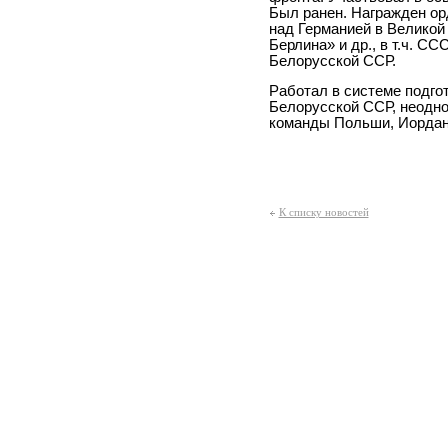
Был ранен. Награжден ор
над Германией в Великой 
Берлина» и др., в т.ч. С
Белорусской ССР.
Работал в системе подго
Белорусской ССР, неодно
команды Польши, Иордан
К списку новостей