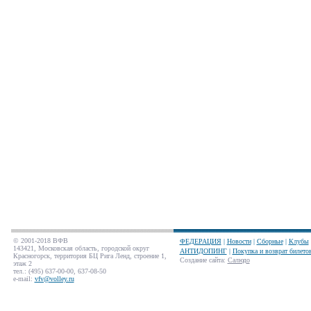
© 2001-2018 ВФВ
ФЕДЕРАЦИЯ
|
Новости
|
Сборные
|
Клубы
143421, Московская область, городской округ
АНТИДОПИНГ
|
Покупка и возврат билето
Красногорск, территория БЦ Рига Ленд, строение 1,
Создание сайта
:
Салюдо
этаж 2
тел.: (495) 637-00-00, 637-08-50
e-mail:
vfv@volley.ru