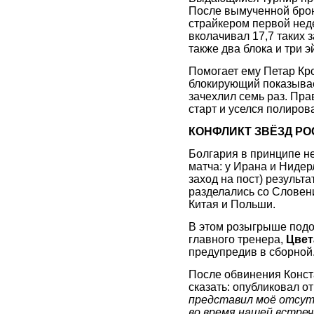
После вымученной брон
страйкером первой неде
вколачивал 17,7 таких з
также два блока и три э
Помогает ему Петар Кр
блокирующий показывает
зачехлил семь раз. Пра
старт и уселся полирова
КОНФЛИКТ ЗВЁЗД Р
Болгария в принципе не
матча: у Ирана и Нидер
заход на пост) результ
разделались со Словени
Китая и Польши.
В этом розыгрыше подо
главного тренера,
Цвет
предупредив в сборной
После обвинения Конс
сказать: опубликовал о
представил моё отсутс
во время нашей встречи