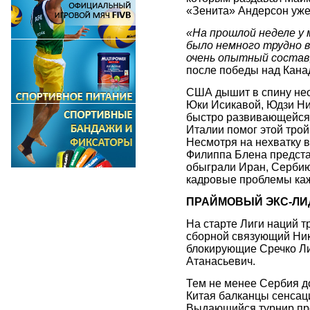
«Зенита» Андерсон уже
«На прошлой неделе у 
было немного трудно в
очень опытный состав
после победы над Кана
США дышит в спину нео
Юки Исикавой, Юдзи Ни
быстро развивающейся 
Италии помог этой трой
Несмотря на нехватку 
Филиппа Блена представ
обыграли Иран, Сербию
кадровые проблемы каж
ПРАЙМОВЫЙ ЭКС-ЛИ
На старте Лиги наций т
сборной связующий Ник
блокирующие Сречко Ли
Атанасьевич.
Тем не менее Сербия до
Китая балканцы сенсаци
Выдающийся турнир про