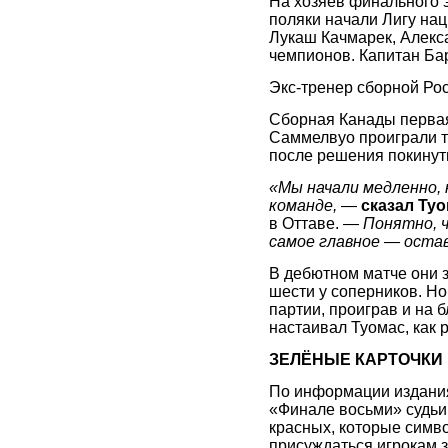
На хозяев финального э
поляки начали Лигу на
Лукаш Качмарек, Алекс
чемпионов. Капитан Бар
Экс-тренер сборной Рос
Сборная Канады первая 
Саммелвуо проиграли тр
после решения покинуть
«Мы начали медленно, 
команде,
—
сказал Ту
в Оттаве. —
Понятно, 
самое главное — оста
В дебютном матче они з
шести у соперников. Н
партии, проиграв и на 
настаивал Туомас, как р
ЗЕЛЁНЫЕ КАРТОЧКИ
По информации издания I
«Финале восьми» судьи 
красных, которые симво
присуждаться игрокам з