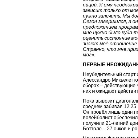
наций. Я ему неоднокра
зависит только от мое
нужно залечить. Мы дог
Сезон завершился, а о
предложением программ
мне нужно было куда-т
оценить состояние моег
знают моё отношение к
Странно, что мне прих
мог».
ПЕРВЫЕ НЕОЖИДАНН
Неубедительный старт 
Алессандро Микьелетто
сборах – действующие 
них и ожидают действит
Пока вывозит диагональ
среднем забивая 12,25 
Он провёл лишь один по
волейболист обеспечил
получили 21-летний дои
Боттоло – 37 очков и р