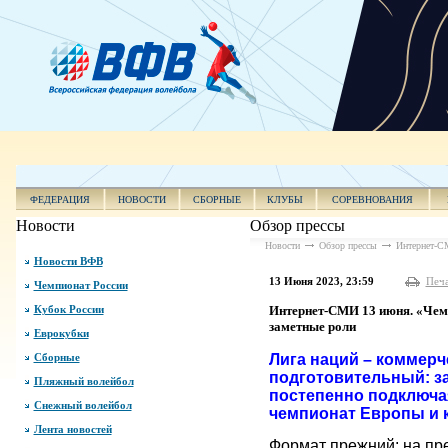
ФЕДЕРАЦИЯ
НОВОСТИ
СБОРНЫЕ
КЛУБЫ
СОРЕВНОВАНИЯ
Новости
Обзор прессы
Новости
Обзор прессы
Интернет-СМ
Новости ВФВ
13 Июня 2023, 23:59
Печ
Чемпионат России
Кубок России
Интернет-СМИ 13 июня. «Чемп
заметные роли
Еврокубки
Сборные
Лига наций – коммерч
подготовительный: з
Пляжный волейбол
постепенно подключая
Снежный волейбол
чемпионат Европы и 
Лента новостей
Формат прежний: на пре