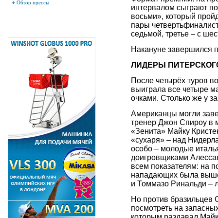
Обзор прессы
интервалом сыграют по
восьми», который пройд
пары четвертьфиналисто
седьмой, третье – с шес
Накануне завершился п
ЛИДЕРЫ ПИТЕРСКОГО
После четырёх туров во
выиграла все четыре ма
очками. Столько же у 
Американцы могли заве
тренер Джон Спироу в м
«Зенита» Майку Кристе
«сухаря» – над Нидерл
особо – молодые италь
доигровщиками Алессан
всем показателям: на по
нападающих была выше:
и Томмазо Ринальди – 
Но против бразильцев С
посмотреть на запасных
которым раздавал Майка