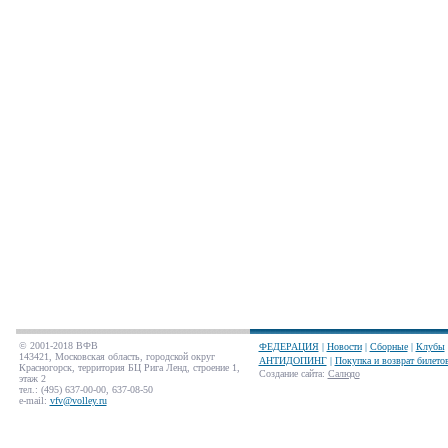
© 2001-2018 ВФВ
ФЕДЕРАЦИЯ
|
Новости
|
Сборные
|
Клубы
143421, Московская область, городской округ
АНТИДОПИНГ
|
Покупка и возврат билето
Красногорск, территория БЦ Рига Ленд, строение 1,
Создание сайта
:
Салюдо
этаж 2
тел.: (495) 637-00-00, 637-08-50
e-mail:
vfv@volley.ru