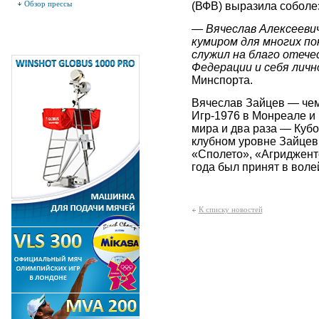
Обзор прессы
(ВФВ) выразила соболе
— Вячеслав Алексеевич
кумиром для многих по
служил на благо отеч
Федерации и себя личн
Минспорта.
Вячеслав Зайцев — чем
Игр‑1976 в Монреале и
мира и два раза — Куб
клубном уровне Зайцев
«Сполето», «Агридженто
года был принят в воле
К списку новостей