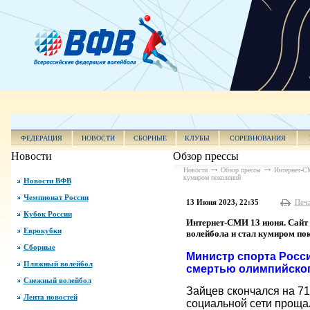
ФЕДЕРАЦИЯ
НОВОСТИ
СБОРНЫЕ
КЛУБЫ
СОРЕВНОВАНИЯ
Новости
Обзор прессы
Новости
Обзор прессы
Интернет-СМ
кумиром поколений
Новости ВФВ
Чемпионат России
13 Июня 2023, 22:35
Печ
Кубок России
Интернет-СМИ 13 июня. Сайт 
Еврокубки
волейбола и стал кумиром по
Сборные
Министр спорта Росс
Пляжный волейбол
смертью олимпийског
Снежный волейбол
Зайцев скончался на 71
Лента новостей
социальной сети проща