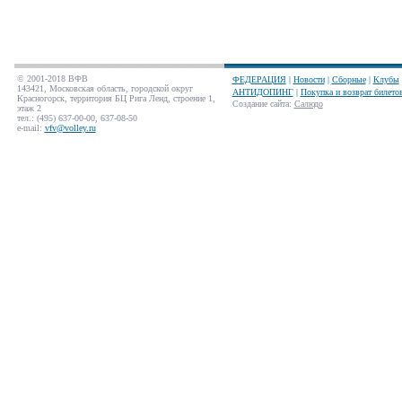
© 2001-2018 ВФВ
ФЕДЕРАЦИЯ
|
Новости
|
Сборные
|
Клубы
143421, Московская область, городской округ
АНТИДОПИНГ
|
Покупка и возврат билето
Красногорск, территория БЦ Рига Ленд, строение 1,
Создание сайта
:
Салюдо
этаж 2
тел.: (495) 637-00-00, 637-08-50
e-mail:
vfv@volley.ru