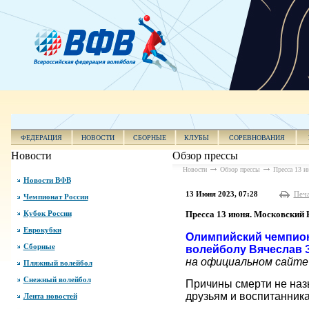
ФЕДЕРАЦИЯ
НОВОСТИ
СБОРНЫЕ
КЛУБЫ
СОРЕВНОВАНИЯ
Новости
Обзор прессы
Новости
Обзор прессы
Пресса 13 и
Новости ВФВ
13 Июня 2023, 07:28
Печ
Чемпионат России
Кубок России
Пресса 13 июня. Московский 
Еврокубки
Олимпийский чемпион 
Сборные
волейболу Вячеслав З
на официальном сайте
Пляжный волейбол
Снежный волейбол
Причины смерти не наз
друзьям и воспитанника
Лента новостей