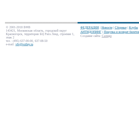
© 2001-2018 ВФВ
ФЕДЕРАЦИЯ
|
Новости
|
Сборные
|
Клубы
143421, Московская область, городской округ
АНТИДОПИНГ
|
Покупка и возврат билето
Красногорск, территория БЦ Рига Ленд, строение 1,
Создание сайта
:
Салюдо
этаж 2
тел.: (495) 637-00-00, 637-08-50
e-mail:
vfv@volley.ru