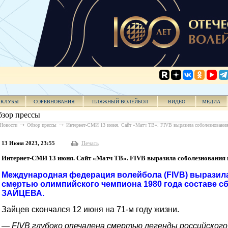
КЛУБЫ
СОРЕВНОВАНИЯ
ПЛЯЖНЫЙ ВОЛЕЙБОЛ
ВИДЕО
МЕДИА
зор прессы
Новости
Обзор прессы
Интернет-СМИ 13 июня. Сайт «Матч ТВ». FIVB выразила соболезнования 
13 Июня 2023, 23:55
Печать
Интернет-СМИ 13 июня. Сайт «Матч ТВ». FIVB выразила соболезнования в
Международная федерация волейбола (FIVB) выразила
смертью олимпийского чемпиона 1980 года составе 
ЗАЙЦЕВА.
Зайцев скончался 12 июня на 71‑м году жизни.
— FIVB глубоко опечалена смертью легенды российского