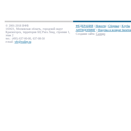
© 2001-2018 ВФВ
ФЕДЕРАЦИЯ
|
Новости
|
Сборные
|
Клубы
143421, Московская область, городской округ
АНТИДОПИНГ
|
Покупка и возврат билето
Красногорск, территория БЦ Рига Ленд, строение 1,
Создание сайта
:
Салюдо
этаж 2
тел.: (495) 637-00-00, 637-08-50
e-mail:
vfv@volley.ru