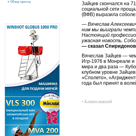
Обзор прессы
Зайцев скончался на 71
социальной сети проща
(ВФВ) выразила соболе
— Вячеслав Алексеевич
ним мы выиграли чемп
Настоящий профессион
ужасная новость. Собо
— сказал Спиридонов
Вячеслав Зайцев — чем
Игр‑1976 в Монреале и
мира и два раза — Куб
клубном уровне Зайцев
«Сполето», «Агридженто
года был принят в воле
К списку новостей