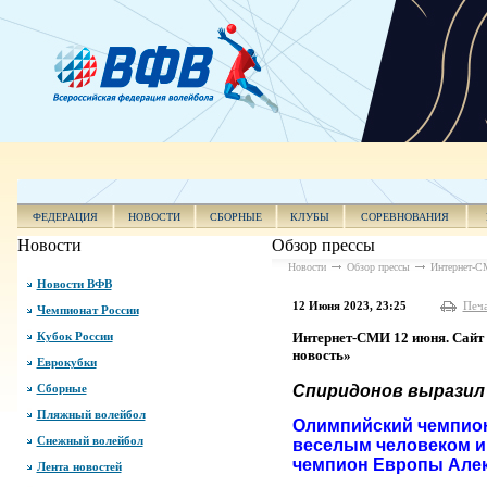
ФЕДЕРАЦИЯ
НОВОСТИ
СБОРНЫЕ
КЛУБЫ
СОРЕВНОВАНИЯ
Новости
Обзор прессы
Новости
Обзор прессы
Интернет-СМ
Новости ВФВ
12 Июня 2023, 23:25
Печ
Чемпионат России
Кубок России
Интернет-СМИ 12 июня. Сайт 
новость»
Еврокубки
Сборные
Спиридонов выразил 
Пляжный волейбол
Олимпийский чемпион
Снежный волейбол
веселым человеком и
чемпион Европы Алек
Лента новостей