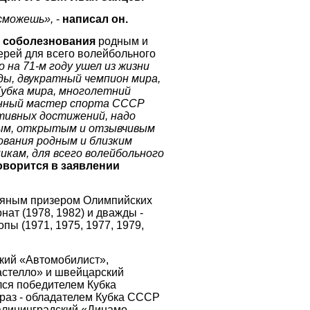
 сможешь»,
-
написал он.
 соболезнования
родным и
ерей для всего волейбольного
 на 71-м году ушел из жизни
ды, двукратный чемпион мира,
убка мира, многолетний
енный мастер спорта СССР
тивных достижений, надо
рым, открытым и отзывчивым
ования родным и близким
икам, для всего волейбольного
оворится в заявлении
ряным призером Олимпийских
ат (1978, 1982) и дважды -
пы (1971, 1975, 1977, 1979,
кий «Автомобилист»,
астелло» и швейцарский
лся победителем Кубка
 раз - обладателем Кубка СССР
алининградский «Динамо-