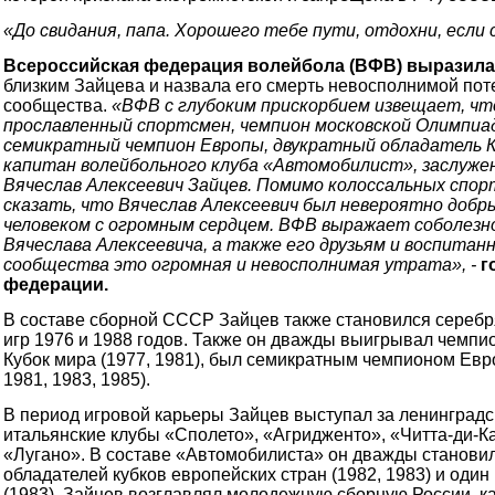
«До свидания, папа. Хорошего тебе пути, отдохни, если
Всероссийская федерация волейбола (ВФВ) выразила
близким Зайцева и назвала его смерть невосполнимой пот
сообщества.
«ВФВ с глубоким прискорбием извещает, что
прославленный спортсмен, чемпион московской Олимпиа
семикратный чемпион Европы, двукратный обладатель К
капитан волейбольного клуба «Автомобилист», заслуж
Вячеслав Алексеевич Зайцев. Помимо колоссальных спор
сказать, что Вячеслав Алексеевич был невероятно доб
человеком с огромным сердцем. ВФВ выражает соболезн
Вячеслава Алексеевича, а также его друзьям и воспитанн
сообщества это огромная и невосполнимая утрата», -
г
федерации.
В составе сборной СССР Зайцев также становился сереб
игр 1976 и 1988 годов. Также он дважды выигрывал чемпион
Кубок мира (1977, 1981), был семикратным чемпионом Евро
1981, 1983, 1985).
В период игровой карьеры Зайцев выступал за ленинградс
итальянские клубы «Сполето», «Агридженто», «Читта-ди-К
«Лугано». В составе «Автомобилиста» он дважды станови
обладателей кубков европейских стран (1982, 1983) и один
(1983). Зайцев возглавлял молодежную сборную России, к