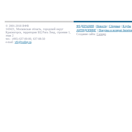
© 2001-2018 ВФВ
ФЕДЕРАЦИЯ
|
Новости
|
Сборные
|
Клубы
143421, Московская область, городской округ
АНТИДОПИНГ
|
Покупка и возврат билето
Красногорск, территория БЦ Рига Ленд, строение 1,
Создание сайта
:
Салюдо
этаж 2
тел.: (495) 637-00-00, 637-08-50
e-mail:
vfv@volley.ru