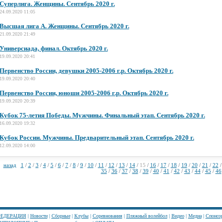
Суперлига. Женщины. Сентябрь 2020 г.
24.09.2020 11:05
Высшая лига А. Женщины. Сентябрь 2020 г.
21.09.2020 21:49
Универсиада, финал. Октябрь 2020 г.
19.09.2020 20:41
Первенство России, девушки 2005-2006 г.р. Октябрь 2020 г.
19.09.2020 20:40
Первенство России, юноши 2005-2006 г.р. Октябрь 2020 г.
19.09.2020 20:39
Кубок 75-летия Победы. Мужчины. Финальный этап. Сентябрь 2020 г.
16.09.2020 19:32
Кубок России. Мужчины. Предварительный этап. Сентябрь 2020 г.
12.09.2020 14:00
назад
1
/
2
/
3
/
4
/
5
/
6
/
7
/
8
/
9
/
10
/
11
/
12
/
13
/
14
/
15
/
16
/
17
/
18
/
19
/
20
/
21
/
22
35
/
36
/
37
/
38
/
39
/
40
/
41
/
42
/
43
/
44
/
45
/
46
ЕДЕРАЦИЯ
|
Новости
|
Сборные
|
Клубы
|
Соревнования
|
Пляжный волейбол
|
Видео
|
Медиа
|
Спонсо