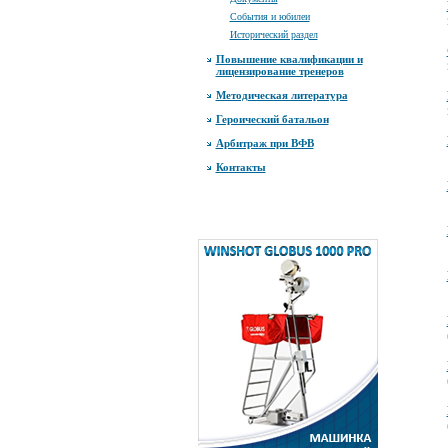
События и юбилеи
Исторический раздел
Повышение квалификации и
лицензирование тренеров
Методическая литература
Героический батальон
Арбитраж при ВФВ
Контакты