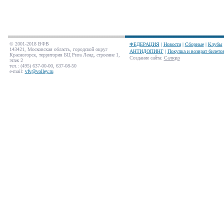
© 2001-2018 ВФВ
ФЕДЕРАЦИЯ
|
Новости
|
Сборные
|
Клубы
143421, Московская область, городской округ
АНТИДОПИНГ
|
Покупка и возврат билето
Красногорск, территория БЦ Рига Ленд, строение 1,
Создание сайта
:
Салюдо
этаж 2
тел.: (495) 637-00-00, 637-08-50
e-mail:
vfv@volley.ru