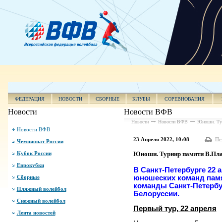
ФЕДЕРАЦИЯ
НОВОСТИ
СБОРНЫЕ
КЛУБЫ
СОРЕВНОВАНИЯ
Новости
Новости ВФВ
Новости
Новости ВФВ
Юноши. Тур
Новости ВФВ
23 Апреля 2022, 10:08
Пе
Чемпионат России
Кубок России
Юноши. Турнир памяти В.Плат
Еврокубки
В Санкт-Петербурге 22 
Сборные
юношеских команд памя
команды Санкт-Петербу
Пляжный волейбол
Белоруссии.
Снежный волейбол
Первый тур, 22 апреля
Лента новостей