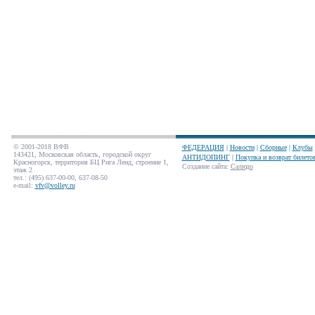
© 2001-2018 ВФВ
ФЕДЕРАЦИЯ
|
Новости
|
Сборные
|
Клубы
143421, Московская область, городской округ
АНТИДОПИНГ
|
Покупка и возврат билето
Красногорск, территория БЦ Рига Ленд, строение 1,
Создание сайта
:
Салюдо
этаж 2
тел.: (495) 637-00-00, 637-08-50
e-mail:
vfv@volley.ru