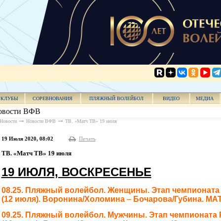
КЛУБЫ
СОРЕВНОВАНИЯ
ПЛЯЖНЫЙ ВОЛЕЙБОЛ
ВИДЕО
МЕДИА
овости ВФВ
Новости
Новости ВФВ
ТВ. «Матч ТВ» 19 июля
19 Июля 2020, 08:02
Печать
ТВ. «Матч ТВ» 19 июля
19 ИЮЛЯ, ВОСКРЕСЕНЬЕ
08.25. Пляжный волейбол. Женщины. Этап чемпионата 
(12 июля).
Воронина/Холомина
–
Бочарова/Губина. МАТ
09.25.
Пляжный волейбол. Мужчины. Этап чемпионата Р