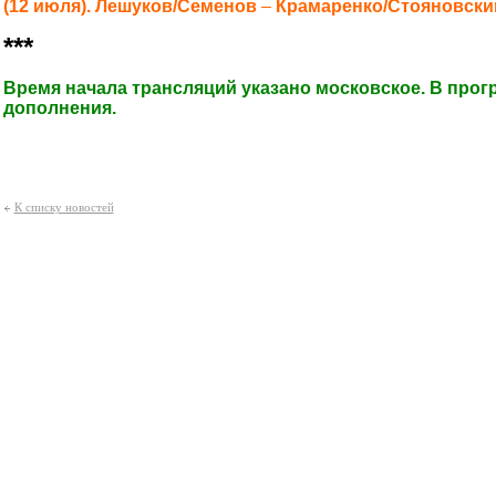
(12 июля).
Лешуков/Семенов
–
Крамаренко/Стояновский
***
Время начала трансляций указано московское. В про
дополнения.
К списку новостей