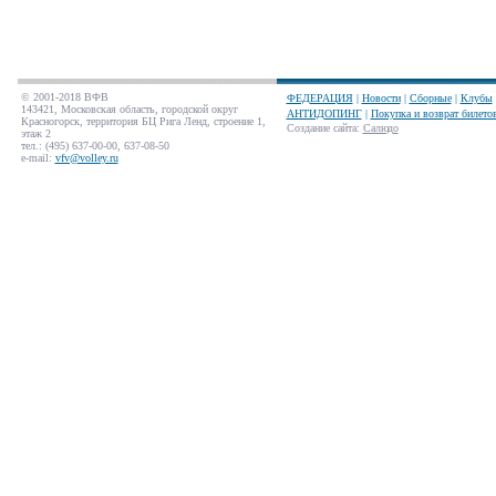
© 2001-2018 ВФВ
ФЕДЕРАЦИЯ
|
Новости
|
Сборные
|
Клубы
143421, Московская область, городской округ
АНТИДОПИНГ
|
Покупка и возврат билето
Красногорск, территория БЦ Рига Ленд, строение 1,
Создание сайта
:
Салюдо
этаж 2
тел.: (495) 637-00-00, 637-08-50
e-mail:
vfv@volley.ru