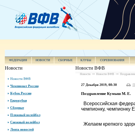
ФЕДЕРАЦИЯ
НОВОСТИ
СБОРНЫЕ
КЛУБЫ
СОРЕВНОВАНИЯ
Новости
Новости ВФВ
Новости
Новости ВФВ
Поздравлен
Новости ВФВ
27 Декабря 2019, 08:30
П
Чемпионат России
Кубок России
Поздравление Кумыш М. Е.
Еврокубки
Всероссийская федера
Сборные
чемпионку, чемпионку 
Пляжный волейбол
Снежный волейбол
Желаем крепкого здоро
Лента новостей