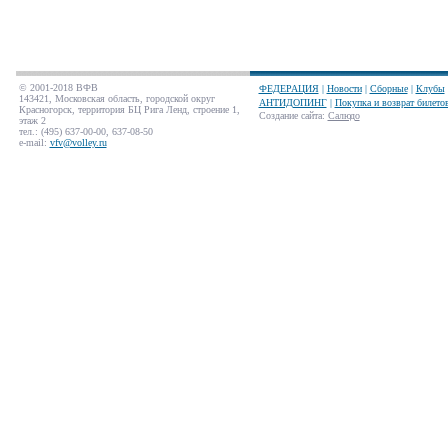
© 2001-2018 ВФВ
ФЕДЕРАЦИЯ
|
Новости
|
Сборные
|
Клубы
143421, Московская область, городской округ
АНТИДОПИНГ
|
Покупка и возврат билето
Красногорск, территория БЦ Рига Ленд, строение 1,
Создание сайта
:
Салюдо
этаж 2
тел.: (495) 637-00-00, 637-08-50
e-mail:
vfv@volley.ru