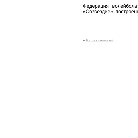
Федерация волейбола
«Созвездие», построенн
К списку новостей