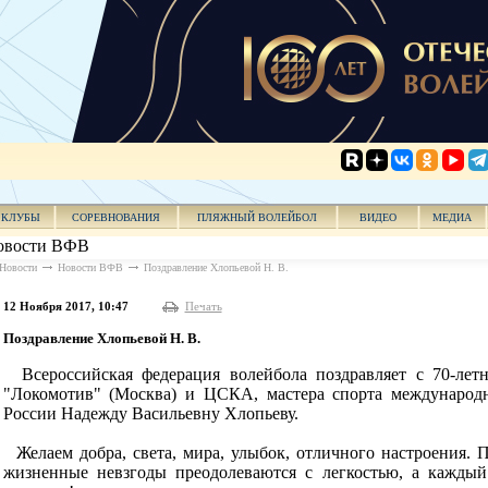
КЛУБЫ
СОРЕВНОВАНИЯ
ПЛЯЖНЫЙ ВОЛЕЙБОЛ
ВИДЕО
МЕДИА
овости ВФВ
Новости
Новости ВФВ
Поздравление Хлопьевой Н. В.
12 Ноября 2017, 10:47
Печать
Поздравление Хлопьевой Н. В.
Всероссийская федерация волейбола поздравляет с 70-ле
"Локомотив" (Москва) и ЦСКА, мастера спорта международно
России Надежду Васильевну Хлопьеву.
Желаем добра, света, мира, улыбок, отличного настроения. П
жизненные невзгоды преодолеваются с легкостью, а каждый