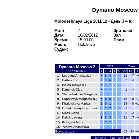
Dynamo Moscow
Molodezhnaya Liga 2011/12 - День 3 4 tur
Матч
7
Зрителей
Дата
16/02/2012
Зал
Время
15.00.00
Прим.
Место
Balakovo
Судьи:
Dynamo Moscow 2
SET
Очки
Khabibulin G.
1
2
3
4
5
Все
БП
Н-
1
Lopatina Anastasiya
4
3
4
11
7
+
2
Uattara Eli
6
5
6
7
4
+
4
Bibina Mariya (L)
*
*
*
·
·
5
Kapshuk Olga
*
*
*
1
·
6
Shcherbakova Margarita
·
·
8
Shpilevaya Margarita (C)
5
4
5
16
6
+1
9
Khaletskaya Mariya
1
6
1
13
8
+1
10
Guttakovskaya Lyudmila
*
2
1
·
+
11
Novik Elena
2
1
2
2
14
Kalinina Anna
3
2
3
11
7
+
15
Kichigina Anna
*
*
·
·
16
Yurieva Anastasiya
·
·
Вся команда
62
34
+4
Промеж.
Пдч
Атк
Блк
ОшП