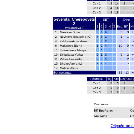
Сет 1
3
14
2
Сет 2
4
16
2
Сет 3
3
18
·
Severstal Cherepovets
SET
Очки
2
1
2
3
4
5
Все
БП
Н-
Myasnikova T.
1
Maraeva Sofia
3
4
6
5
3
+
2
Novikova Ekaterina (C)
4
5
1
1
1
4
Zakharenkova Anna
5
6
2
6
·
6
Makarova Elena
1
2
4
10
5
+
7
Kuznetsova Mariya
*
·
·
10
Sinitskaya Yuliya
6
1
3
5
2
+
11
Veber Alexandra
2
3
5
5
2
+
15
Sheko Alena (L)
*
*
*
·
·
17
Moleva Alena
·
·
Вся команда
32
13
+
Промеж.
Пдч
Атк
Блк
ОшП
Сет 1
5
5
1
Сет 2
1
9
1
Сет 3
2
8
·
Описание:
БП Брейк поинт
Ош
Блк Блок
От
Обработан с