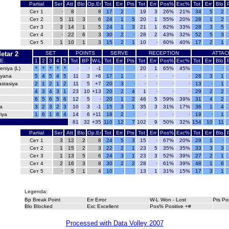
Partial
Ser
Att
Blo
Op.Er
Tot
Err
Pts
Tot
Err
Pos%
Exc%
Tot
Err
Blo
Сет 1
·
8
·
8
17
2
·
19
3
26%
21%
34
5
2
Сет 2
5
11
3
6
24
1
5
20
1
55%
20%
28
1
2
Сет 3
3
14
1
5
24
1
3
21
1
62%
33%
28
3
5
Сет 4
·
22
6
3
30
2
·
28
2
43%
32%
52
5
3
Сет 5
1
10
1
3
15
2
1
10
·
60%
40%
17
2
1
etar 2
SET
POINTS
SERVE
RECEPTION
ATTAC
E.
1
2
3
4
5
Tot
BP
W-L
Tot
Err
Pts
Tot
Err
Pos%
Exc%
Tot
Err
Blo
niya (L)
*
*
*
*
*
·
·
-1
·
·
·
20
1
65%
45%
·
·
·
iyana
5
4
5
4
5
11
3
+6
17
1
·
·
·
·
·
26
3
1
stasiya
2
1
2
1
2
11
5
+7
20
3
·
·
·
·
·
13
·
1
4
3
4
3
1
23
10
+13
20
2
4
1
·
·
·
29
2
2
6
5
6
5
6
12
5
·
20
1
2
46
5
59%
39%
31
4
2
a
3
2
3
2
3
10
3
-1
15
3
1
35
3
31%
17%
36
1
4
riya
1
6
1
6
4
14
6
+11
18
2
·
·
·
·
·
19
·
1
81
32
+35
110
12
7
102
9
50%
32%
154
10
11
Partial
Ser
Att
Blo
Op.Er
Tot
Err
Pts
Tot
Err
Pos%
Exc%
Tot
Err
Blo
Сет 1
3
12
2
8
24
5
3
15
·
67%
20%
29
1
·
Сет 2
1
15
2
3
22
2
1
23
5
35%
35%
33
3
3
Сет 3
1
13
5
6
24
3
1
23
3
52%
39%
27
2
1
Сет 4
2
16
3
8
30
2
2
28
·
61%
39%
48
1
6
Сет 5
·
5
1
4
10
·
·
13
1
31%
15%
17
3
1
Legenda:
Bp Break Point
Err Error
W-L Won - Lost
Pts Po
Blo Blocked
Exc Excellent
Pos% Positive +#
Processed with Data Volley 2007