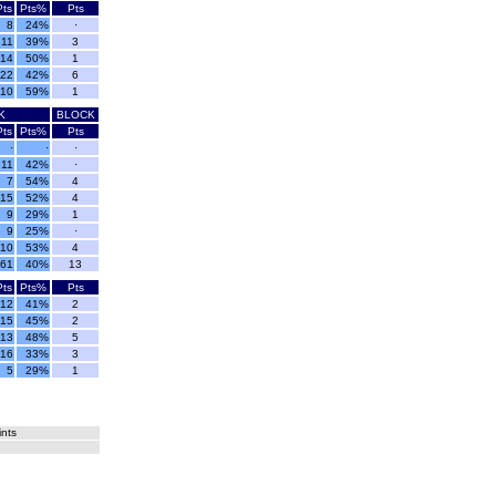
Pts
Pts%
Pts
8
24%
·
11
39%
3
14
50%
1
22
42%
6
10
59%
1
K
BLOCK
Pts
Pts%
Pts
·
·
·
11
42%
·
7
54%
4
15
52%
4
9
29%
1
9
25%
·
10
53%
4
61
40%
13
Pts
Pts%
Pts
12
41%
2
15
45%
2
13
48%
5
16
33%
3
5
29%
1
ints