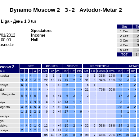
Dynamo Moscow 2
3
-
2
Avtodor-Metar 2
iga - День 1 3 tur
Set
Ti
Spectators
1 Сет
2
/01/2012
Income
2 Сет
2
.00.00
Hall
3 Сет
2
asnodar
4 Сет
3
5 Сет
1
TOT
1.
scow 2
SET
POINTS
SERVE
RECEPTION
ATTAC
n G.
1
2
3
4
5
Tot
BP
W-L
Tot
Err
Pts
Tot
Err
Pos%
Exc%
Tot
Err
Blo
tasiya
*
*
3
1
-1
3
·
1
6
1
33%
17%
8
2
1
3
4
3
4
3
22
13
+9
19
2
1
31
3
39%
13%
36
4
4
ktoriya
6
1
5
3
+2
5
·
·
6
1
·
·
17
·
2
(L)
*
*
*
*
*
·
·
·
·
·
·
21
·
76%
52%
·
·
·
 Margarita
5
6
5
6
8
4
+1
6
2
·
2
·
·
·
17
2
3
riya
3
2
3
2
9
5
+6
14
1
1
·
·
·
·
6
·
·
rgarita
4
5
4
5
4
17
6
+9
14
1
·
·
·
·
·
38
4
2
1
2
1
2
1
6
6
+4
27
·
6
·
·
·
·
4
1
·
seniya
*
·
·
·
·
·
·
·
·
·
·
1
·
·
iya
*
·
·
·
1
·
·
·
·
·
·
·
·
·
isiya
*
*
6
1
6
12
4
+4
15
2
·
32
2
53%
38%
24
2
1
tasiya
2
*
*
5
3
1
+1
6
·
·
·
·
·
·
6
1
·
85
43
+35
110
8
9
98
7
48%
29%
159
16
13