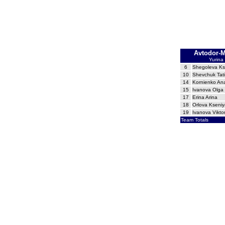
Avtodor-M
Yurina 
6
Shegoleva Kse
10
Shevchuk Tat
14
Kornienko Ana
15
Ivanova Olga
17
Erina Arina
18
Orlova Kseniy
19
Ivanova Vikto
Team Totals