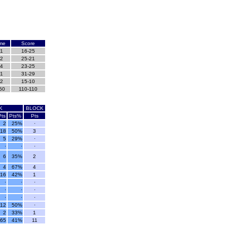
me
Score
1
16-25
2
25-21
4
23-25
1
31-29
2
15-10
50
110-110
K
BLOCK
Pts
Pts%
Pts
2
25%
·
18
50%
3
5
29%
·
·
·
·
6
35%
2
4
67%
4
16
42%
1
·
·
·
·
·
·
·
·
·
12
50%
·
2
33%
1
65
41%
11