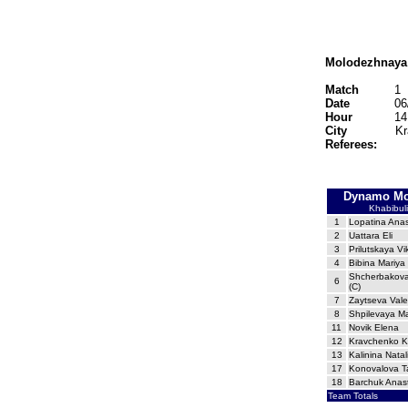
Molodezhnaya L
Match
1
Date
06
Hour
14
City
Kr
Referees:
Dynamo Mo
Khabibuli
1
Lopatina Anas
2
Uattara Eli
3
Prilutskaya Vi
4
Bibina Mariya 
Shcherbakova
6
(C)
7
Zaytseva Vale
8
Shpilevaya Ma
11
Novik Elena
12
Kravchenko K
13
Kalinina Natal
17
Konovalova Ta
18
Barchuk Anas
Team Totals