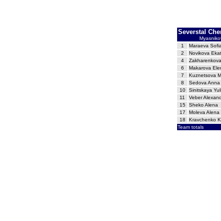
Severstal Che
Myasniko
1
Maraeva Sofi
2
Novikova Ekat
4
Zakharenkov
6
Makarova Ele
7
Kuznetsova M
8
Sedova Anna 
10
Sinitskaya Yul
11
Veber Alexan
15
Sheko Alena
17
Moleva Alena
18
Kravchenko K
Team totals