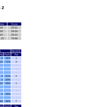
 2
ime
Score
24
25-21
26
26-24
25
25-21
1.15
76-66
K
BLOCK
Pts
Pts%
Pts
9
36%
1
15
71%
3
·
·
·
·
·
·
·
·
·
4
57%
2
4
33%
·
14
50%
1
·
·
·
·
·
·
2
25%
·
·
·
·
48
46%
7
Pts
Pts%
Pts