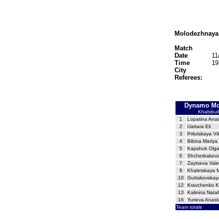
Molodezhnaya 
Match
Date
11
Time
19
City
Referees:
Dynamo Mo
Khabibuli
1
Lopatina Anas
2
Uattara Eli
3
Prilutskaya Vi
4
Bibina Mariya 
5
Kapshuk Olg
6
Shcherbakova
7
Zaytseva Vale
9
Khaletskaya M
10
Guttakovskay
12
Kravchenko K
13
Kalinina Natal
16
Yurieva Anast
Team totals