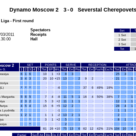
Dynamo Moscow 2
3
-
0
Severstal Cherepovets
Liga - First round
Spectators
Set
T
/03/2011
Receipts
1 Set
.30.00
Hall
2 Set
3 Set
Tot
scow 2
SET
POINTS
SERVE
RECEPTION
ATTAC
n G.
1
2
3
4
5
Tot
BP
W-L
Tot
Err
Pts
Tot
Err
Pos%
Exc%
Tot
Err
Blo
tasiya
6
1
6
10
1
+3
8
3
·
·
·
·
·
25
3
·
3
4
3
20
10
+15
13
·
2
9
2
·
·
21
·
1
ktoriya
·
·
·
·
·
·
·
·
·
·
·
·
·
(L)
*
*
*
·
·
-6
·
·
·
37
6
49%
19%
·
·
·
a
·
·
·
·
·
·
·
·
·
·
·
·
·
 Margarita
5
6
5
7
4
-8
11
5
1
16
4
50%
38%
7
·
1
riya
2
3
2
5
3
+2
11
1
1
·
·
·
·
12
1
1
ariya
4
5
4
15
6
+5
12
2
·
·
·
·
·
28
4
1
a Lyudmila
*
·
·
-1
·
·
·
·
·
·
·
1
1
·
seniya
1
2
1
1
1
-2
13
2
1
·
·
·
·
2
·
·
iya
*
3
1
+2
5
·
1
·
·
·
·
8
1
·
asiya
*
·
·
·
2
·
·
·
·
·
·
·
·
·
61
26
+10
75
13
6
62
12
42%
21%
104
10
4
Partial
Ser
Att
Blo
Op.Er
Tot
Err
Pts
Tot
Err
Pos%
Exc%
Tot
Err
Blo