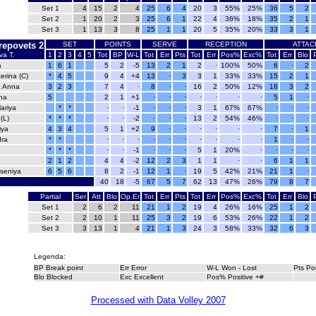
Set 1
4
15
2
4
25
6
4
20
3
55%
25%
36
5
2
Set 2
1
20
2
3
25
6
1
22
4
36%
18%
35
2
1
Set 3
1
13
3
8
25
1
1
20
5
35%
20%
33
3
1
repovets 2
SET
POINTS
SERVE
RECEPTION
ATTAC
va T.
1
2
3
4
5
Tot
BP
W-L
Tot
Err
Pts
Tot
Err
Pos%
Exc%
Tot
Err
Blo
a
1
6
1
5
2
-5
13
2
1
2
·
100%
50%
6
·
2
erina (C)
*
4
5
9
4
+4
13
·
3
3
1
33%
33%
15
2
1
a Anna
3
2
3
7
4
·
8
·
·
16
2
50%
12%
18
3
2
na
5
2
1
+1
·
·
·
·
·
·
·
5
1
·
ariya
*
*
·
·
-1
·
·
·
3
1
67%
67%
·
·
·
(L)
*
*
*
·
·
-2
·
·
·
13
2
54%
46%
·
·
·
iya
4
3
4
5
1
+2
9
·
·
·
·
·
·
7
·
1
dra
*
*
·
·
·
·
·
·
·
·
·
·
1
·
·
*
*
*
·
·
-1
·
·
·
5
1
20%
·
·
·
·
2
1
2
4
4
-2
12
2
3
1
1
·
·
6
1
1
seniya
6
5
6
8
2
-1
12
1
·
19
5
42%
21%
21
1
·
40
18
-5
67
5
7
62
13
47%
26%
79
8
7
Partial
Ser
Att
Blo
Op.Er
Tot
Err
Pts
Tot
Err
Pos%
Exc%
Tot
Err
Blo
Set 1
2
6
2
11
21
1
2
19
4
26%
16%
25
1
2
Set 2
2
10
1
11
25
3
2
19
6
53%
26%
22
1
2
Set 3
3
13
1
4
21
1
3
24
3
58%
33%
32
6
3
Legenda:
BP Break point
Err Error
W-L Won - Lost
Pts Po
Blo Blocked
Exc Excellent
Pos% Positive +#
Processed with Data Volley 2007