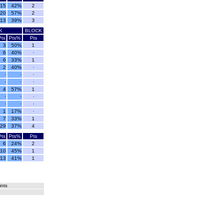
15
42%
2
20
57%
2
13
39%
3
K
BLOCK
Pts
Pts%
Pts
3
50%
1
6
40%
·
6
33%
1
2
40%
·
·
·
·
·
·
·
4
57%
1
·
·
·
·
·
·
1
17%
·
7
33%
1
29
37%
4
Pts
Pts%
Pts
6
24%
2
10
45%
1
13
41%
1
ints