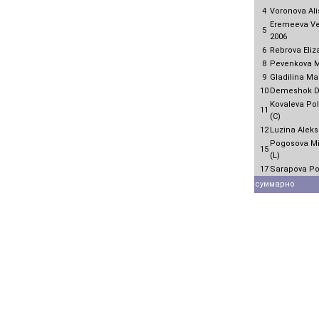
4
Voronova Ali
Eremeeva Ve
5
2006
6
Rebrova Eliz
8
Pevenkova M
9
Gladilina Ma
10
Demeshok Da
Kovaleva Pol
11
(C)
12
Luzina Alek
Pogosova Mi
15
(L)
17
Sarapova Po
суммарно