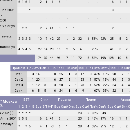
6
1
6
1
2
1
-1
6
1
.
.
.
.
.
6
1
1
lina 2005
*
.
.
.
.
.
.
.
.
.
.
3
.
.
uk
.
.
.
.
.
.
.
.
.
.
.
.
.
2000
 Valeriya
*
*
2
2
+1
3
1
1
.
.
.
.
2
.
.
lizaveta
2
3
2
3
10
7
+2
27
.
2
32
1
56%
22%
25
5
2
nastasiya
4
5
4
5
27
14
+20
16
2
5
4
.
25%
.
41
3
2
74
37
+44
96
7
11
72
5
54%
19%
128
10
8
Промеж.
Пдч
Атк
Блк
ОшПр
Все
Ошб
Очк
Все
Ошб
Пзт%
Отл%
Все
Ошб
Блк
Сет 1
3
14
.
8
25
1
3
17
3
47%
18%
28
2
1
Сет 2
1
20
1
6
27
3
1
23
1
57%
13%
44
3
3
Сет 3
1
12
3
3
20
2
1
23
1
52%
22%
34
4
4
Сет 4
6
8
5
6
24
1
6
9
.
67%
33%
22
1
.
SET
Очки
Подача
Прием
Атака
" Moskva
G.
1
2
3
4
5
Все
БП
Н-П
Все
Ошб
Очк
Все
Ошб
Пзт%
Отл%
Все
Ошб
Блк
О
 2002 (L)
*
*
*
*
.
.
-2
.
.
.
23
2
35%
4%
.
.
.
 Anna 2004
5
5
5
6
2
+1
5
.
.
23
3
43%
17%
16
1
1
astasiya
*
*
5
4
1
-3
6
1
.
28
4
39%
21%
12
.
2