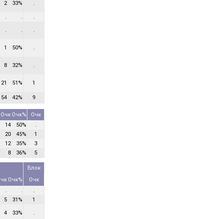
2
33%
.
.
.
.
.
.
.
1
50%
.
8
32%
.
21
51%
1
54
42%
9
Очк
Очк%
Очк
14
50%
.
20
45%
1
12
35%
3
8
36%
5
Блок
чк
Очк%
Очк
.
.
.
5
31%
1
4
33%
.